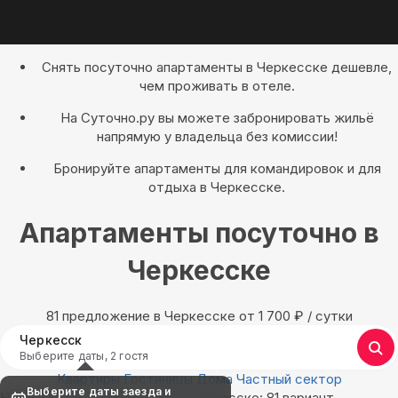
Снять посуточно апартаменты в Черкесске дешевле,
чем проживать в отеле.
На Суточно.ру вы можете забронировать жильё
напрямую у владельца без комиссии!
Бронируйте апартаменты для командировок и для
отдыха в Черкесске.
Апартаменты посуточно в
Черкесске
81 предложение в Черкесске oт 1 700
₽
/ сутки
Черкесск
Выберите даты, 2 гостя
Квартиры
Гостиницы
Дома
Частный сектор
Выберите даты заезда и
Найдём, где остановиться в Черкесске: 81 вариант