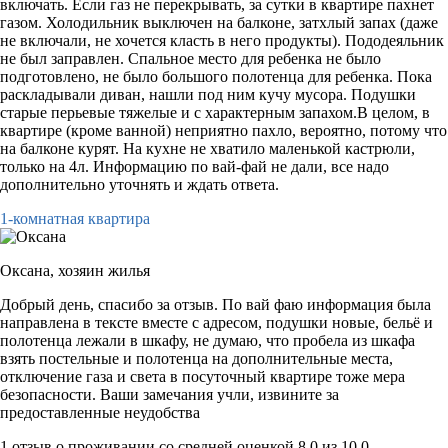
включать. Если газ не перекрывать, за сутки в квартире пахнет
газом. Холодильник выключен на балконе, затхлый запах (даже
не включали, не хочется класть в него продукты). Пододеяльник
не был заправлен. Спальное место для ребенка не было
подготовлено, не было большого полотенца для ребенка. Пока
раскладывали диван, нашли под ним кучу мусора. Подушки
старые перьевые тяжелые и с характерным запахом.В целом, в
квартире (кроме ванной) неприятно пахло, вероятно, потому что
на балконе курят. На кухне не хватило маленькой кастрюли,
только на 4л. Информацию по вай-фай не дали, все надо
дополнительно уточнять и ждать ответа.
1-комнатная квартира
Оксана,
хозяин жилья
Добрый день, спасибо за отзыв. По вай фаю информация была
направлена в тексте вместе с адресом, подушки новые, бельё и
полотенца лежали в шкафу, не думаю, что пробела из шкафа
взять постельные и полотенца на дополнительные места,
отключение газа и света в посуточный квартире тоже мера
безопасности. Ваши замечания учли, извините за
предоставленные неудобства
1 отзыв
о проживании со средней оценкой
8,0
из
10,0